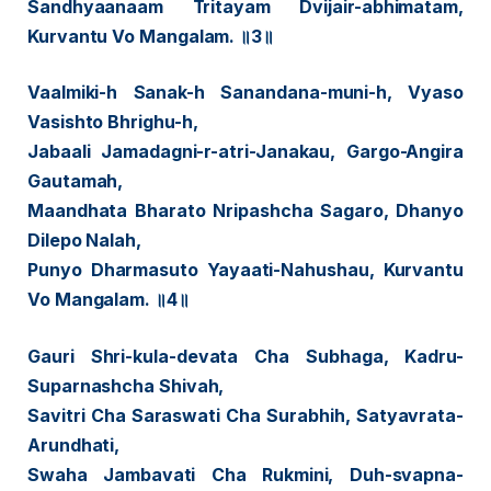
Sandhyaanaam Tritayam Dvijair-abhimatam,
Kurvantu Vo Mangalam. ॥3॥
Vaalmiki-h Sanak-h Sanandana-muni-h, Vyaso
Vasishto Bhrighu-h,
Jabaali Jamadagni-r-atri-Janakau, Gargo-Angira
Gautamah,
Maandhata Bharato Nripashcha Sagaro, Dhanyo
Dilepo Nalah,
Punyo Dharmasuto Yayaati-Nahushau, Kurvantu
Vo Mangalam. ॥4॥
Gauri Shri-kula-devata Cha Subhaga, Kadru-
Suparnashcha Shivah,
Savitri Cha Saraswati Cha Surabhih, Satyavrata-
Arundhati,
Swaha Jambavati Cha Rukmini, Duh-svapna-