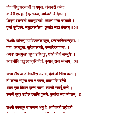
गंगा सिंधु सरस्वती च यमुना, गोदावरी नर्मदा ।
कावेरी शरयू महेंद्रतनया, शर्मण्वती वेदिका ।
क्षिप्रा वेत्रवती महासुरनदी, ख्याता गया गण्डकी ।
पूर्णा पूर्णजलैः समुद्रसरिता, कुर्यात् सदा मंगलम् ॥२॥
लक्ष्मीः कौस्तुभ पारिजातक सुरा, धन्वन्तरिश्चन्द्रमाः ।
गावः कामदुघाः सुरेश्वरगजो, रम्भादिदेवांगनाः ।
अश्वः सप्तमुखः सुधा हरिधनुः, शंखो विषं चाम्बुधेः ।
रत्नानीति चतुर्दश प्रतिदिनं, कुर्यात् सदा मंगलम् ॥३॥
राजा भीष्मक रुक्मिणीस नयनी, देखोनी चिंता करी ।
ही कन्या सगुणा वरा न पवरा, कवणासि देईजे ॥
आता एक विचार कृष्ण नवरा, त्यासी समर्पू म्हणे ।
रुख्मी पुत्र वडील त्यासि पुसणे, कुर्यात् सदा मंगलम् ॥४॥
लक्ष्मी कौस्तुभ पांचजन्य धनु हे, अंगीकारी श्रीहरी ।