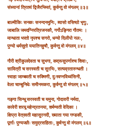
संध्यानां त्रितयं द्विजैरभिमतं, कुर्वन्तु वो मंगलम् ॥३॥
बाल्मीकिः सनकः सनन्दनमुनिः, व्यासो वसिष्ठो भृगुः,
जाबालि जमदग्निरत्रिजनकौ, गर्गोऽङ्गिरा गौतमः ।
मान्धाता भरतो नृपश्च सगरो, धन्यो दिलीपो नलः,
पुण्यो धर्मसुतो ययातिनहुषौ, कुर्वन्तु वो मंगलम् ॥४॥
गौरी श्रीकुलदेवता च सुभगा, कद्रूसुपर्णाश्च शिवाः,
सावित्री च सरस्वती च सुरभिः, सत्यव्रतारुन्धती ।
स्वाहा जाम्बवती च रुक्मिणी, दुःस्वप्नविध्वंसिनी,
वेला चाम्बुनिधेः समीनमकरा, कुर्वन्तु वो मंगलम् ॥५॥
गङ्गा सिन्धु सरस्वती च यमुना, गोदावरी नर्मदा,
कावेरी शरयू महेन्द्रतनया, शर्मण्वती वेदिका ।
क्षिप्रा वेत्रवती महासुरनदी, ख्याता गया गण्डकी,
पूर्णाः पुण्यजलैः समुद्रसहिताः, कुर्वन्तु वो मंगलम् ॥६॥