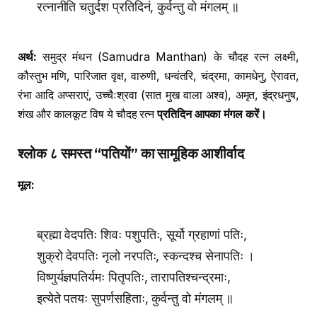
रत्नानीति चतुर्दश प्रतिदिनं, कुर्वन्तु वो मंगलम् ॥
अर्थ:
समुद्र मंथन (Samudra Manthan) के चौदह रत्न लक्ष्मी,
कौस्तुभ मणि, पारिजात वृक्ष, वारुणी, धन्वंतरि, चंद्रमा, कामधेनु, ऐरावत,
रंभा आदि अप्सराएं, उच्चैःश्रवा (सात मुख वाला अश्व), अमृत, इंद्रधनुष,
शंख और कालकूट विष ये चौदह रत्न
प्रतिदिन आपका मंगल करें।
श्लोक ८ समस्त “पतियों” का सामूहिक आशीर्वाद
मूल:
ब्रह्मा वेदपतिः शिवः पशुपतिः, सूर्यो ग्रहाणां पतिः,
शुक्रो देवपतिः नृलो नरपतिः, स्कन्दश्च सेनापतिः ।
विष्णुर्यज्ञपतिर्यमः पितृपतिः, तारापतिश्चन्द्रमाः,
इत्येते पतयः सुपर्णसहिताः, कुर्वन्तु वो मंगलम् ॥