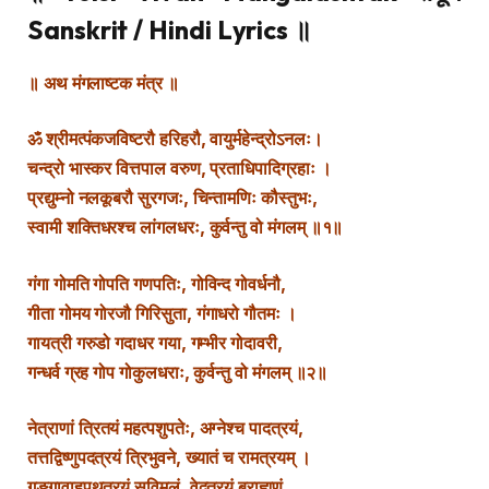
Sanskrit / Hindi Lyrics ॥
॥ अथ मंगलाष्टक मंत्र ॥
ॐ श्रीमत्पंकजविष्टरौ हरिहरौ, वायुर्महेन्द्रोऽनलः।
चन्द्रो भास्कर वित्तपाल वरुण, प्रताधिपादिग्रहाः ।
प्रद्युम्नो नलकूबरौ सुरगजः, चिन्तामणिः कौस्तुभः,
स्वामी शक्तिधरश्च लांगलधरः, कुर्वन्तु वो मंगलम् ॥१॥
गंगा गोमति गोपति गणपतिः, गोविन्द गोवर्धनौ,
गीता गोमय गोरजौ गिरिसुता, गंगाधरो गौतमः ।
गायत्री गरुडो गदाधर गया, गम्भीर गोदावरी,
गन्धर्व ग्रह गोप गोकुलधराः, कुर्वन्तु वो मंगलम् ॥२॥
नेत्राणां त्रितयं महत्पशुपतेः, अग्नेश्च पादत्रयं,
तत्तद्विष्णुपदत्रयं त्रिभुवने, ख्यातं च रामत्रयम् ।
गङ्गावाहपथत्रयं सुविमलं, वेदत्रयं ब्राह्मणं,