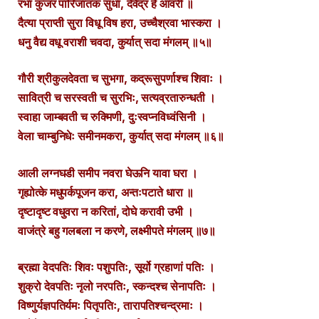
रंभा कुंजर पारिजातक सुधा, देवेंद्र हे आवरी ॥
दैत्या प्राप्ती सुरा विधू विष हरा, उच्चैश्रवा भास्करा ।
धनु वैद्य वधू वराशी चवदा, कुर्यात् सदा मंगलम् ॥५॥
गौरी श्रीकुलदेवता च सुभगा, कद्रूसुपर्णाश्च शिवाः ।
सावित्री च सरस्वती च सुरभिः, सत्यव्रतारुन्धती ।
स्वाहा जाम्बवती च रुक्मिणी, दुःस्वप्नविध्वंसिनी ।
वेला चाम्बुनिधेः समीनमकरा, कुर्यात् सदा मंगलम् ॥६॥
आली लग्नघडी समीप नवरा घेऊनि यावा घरा ।
गृह्योत्के मधुपर्कपूजन करा, अन्तःपटाते धारा ॥
दृष्टादृष्ट वधुवरा न करितां, दोघे करावी उभी ।
वाजंत्रे बहु गलबला न करणे, लक्ष्मीपते मंगलम् ॥७॥
ब्रह्मा वेदपतिः शिवः पशुपतिः, सूर्यो ग्रहाणां पतिः ।
शुक्रो देवपतिः नृलो नरपतिः, स्कन्दश्च सेनापतिः ।
विष्णुर्यज्ञपतिर्यमः पितृपतिः, तारापतिश्चन्द्रमाः ।