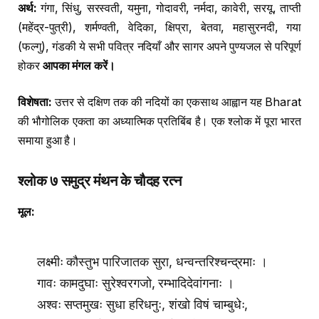
अर्थ:
गंगा, सिंधु, सरस्वती, यमुना, गोदावरी, नर्मदा, कावेरी, सरयू, ताप्ती
(महेंद्र-पुत्री), शर्मण्वती, वेदिका, क्षिप्रा, बेतवा, महासुरनदी, गया
(फल्गु), गंडकी ये सभी पवित्र नदियाँ और सागर अपने पुण्यजल से परिपूर्ण
होकर
आपका मंगल करें।
विशेषता:
उत्तर से दक्षिण तक की नदियों का एकसाथ आह्वान यह Bharat
की भौगोलिक एकता का अध्यात्मिक प्रतिबिंब है। एक श्लोक में पूरा भारत
समाया हुआ है।
श्लोक ७ समुद्र मंथन के चौदह रत्न
मूल:
लक्ष्मीः कौस्तुभ पारिजातक सुरा, धन्वन्तरिश्चन्द्रमाः ।
गावः कामदुघाः सुरेश्वरगजो, रम्भादिदेवांगनाः ।
अश्वः सप्तमुखः सुधा हरिधनुः, शंखो विषं चाम्बुधेः,