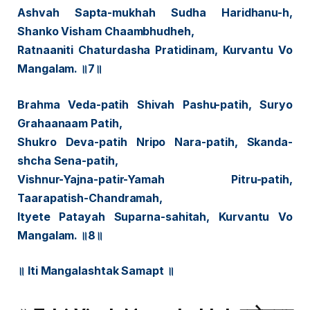
Ashvah Sapta-mukhah Sudha Haridhanu-h,
Shanko Visham Chaambhudheh,
Ratnaaniti Chaturdasha Pratidinam, Kurvantu Vo
Mangalam. ॥7॥
Brahma Veda-patih Shivah Pashu-patih, Suryo
Grahaanaam Patih,
Shukro Deva-patih Nripo Nara-patih, Skanda-
shcha Sena-patih,
Vishnur-Yajna-patir-Yamah Pitru-patih,
Taarapatish-Chandramah,
Ityete Patayah Suparna-sahitah, Kurvantu Vo
Mangalam. ॥8॥
॥ Iti Mangalashtak Samapt ॥