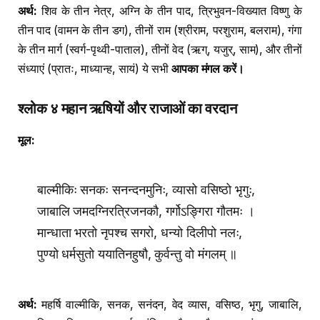
अर्थ:
शिव के तीन नेत्र, अग्नि के तीन पाद, त्रिभुवन-विख्यात विष्णु के
तीन पाद (वामन के तीन डग), तीनों राम (श्रीराम, परशुराम, बलराम), गंगा
के तीन मार्ग (स्वर्ग-पृथ्वी-पाताल), तीनों वेद (ऋग्, यजुर्, साम), और तीनों
संध्याएं (प्रातः, माध्यान्ह, सायं) ये सभी
आपका मंगल करें।
श्लोक ४ महान ऋषियों और राजाओं का वरदान
मूल:
बाल्मीकिः सनकः सनन्दनमुनिः, व्यासो वसिष्ठो भृगुः,
जाबालि जमदग्निरत्रिजनकौ, गर्गोऽङ्गिरा गौतमः ।
मान्धाता भरतो नृपश्च सगरो, धन्यो दिलीपो नलः,
पुण्यो धर्मसुतो ययातिनहुषौ, कुर्वन्तु वो मंगलम् ॥
अर्थ:
महर्षि वाल्मीकि, सनक, सनंदन, वेद व्यास, वसिष्ठ, भृगु, जाबालि,