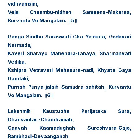
vidhvamsini,
Vela Chaambu-nidheh Sameena-Makaraa,
Kurvantu Vo Mangalam. ॥5॥
Ganga Sindhu Saraswati Cha Yamuna, Godavari
Narmada,
Kaveri Sharayu Mahendra-tanaya, Sharmanvati
Vedika,
Kshipra Vetravati Mahasura-nadi, Khyata Gaya
Gandaki,
Purnah Punya-jalaih Samudra-sahitah, Kurvantu
Vo Mangalam. ॥6॥
Lakshmih Kaustubha Parijataka Sura,
Dhanvantari-Chandramah,
Gaavah Kaamadughah Sureshvara-Gajo,
Rambhadi-Devaanganah,