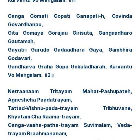
Kurvantu Vo Mangalam. ॥1॥
Ganga Gomati Gopati Ganapati-h, Govinda
Govardhanau,
Gita Gomaya Gorajau Girisuta, Gangaadharo
Gautamah,
Gayatri Garudo Gadaadhara Gaya, Gambhira
Godavari,
Gandharva Graha Gopa Gokuladharah, Kurvantu
Vo Mangalam. ॥2॥
Netraanaam Tritayam Mahat-Pashupateh,
Agneshcha Paadatrayam,
Tattad-Vishnu-pada-trayam Tribhuvane,
Khyatam Cha Raama-trayam,
Ganga-vaaha-patha-trayam Suvimalam, Veda-
trayam Braahmananam,