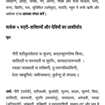
जमदग्नि, अत्रि, जनक, गर्ग, अंगिरा, गौतम और राजा मांधाता, भरत,
सगर, दिलीप, नल, युधिष्ठिर (धर्मसुत), ययाति, नहुष ये सभी ऋषि और
धर्मात्मा राजा
आपका मंगल करें।
श्लोक ५ स्त्री-शक्तियों और देवियों का आशीर्वाद
मूल:
गौरी श्रीकुलदेवता च सुभगा, कद्रूसुपर्णाश्च शिवाः,
सावित्री च सरस्वती च सुरभिः, सत्यव्रतारुन्धती ।
स्वाहा जाम्बवती च रुक्मिणी, दुःस्वप्नविध्वंसिनी,
वेला चाम्बुनिधेः समीनमकरा, कुर्वन्तु वो मंगलम् ॥
अर्थ:
गौरी (पार्वती), श्रीलक्ष्मी, कुलदेवी, सुभगा, कद्रू, सुपर्णा, शिवा,
सावित्री, सरस्वती, सुरभि (कामधेनु), सत्यव्रता, अरुंधती, स्वाहा
(अग्निपत्नी), जांबवती, रुक्मिणी, दुःस्वप्ननाशिनी, समुद्र-तट और जल में