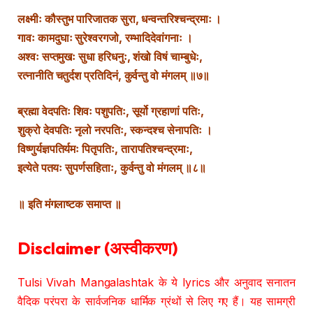
लक्ष्मीः कौस्तुभ पारिजातक सुरा, धन्वन्तरिश्चन्द्रमाः ।
गावः कामदुघाः सुरेश्वरगजो, रम्भादिदेवांगनाः ।
अश्वः सप्तमुखः सुधा हरिधनुः, शंखो विषं चाम्बुधेः,
रत्नानीति चतुर्दश प्रतिदिनं, कुर्वन्तु वो मंगलम् ॥७॥
ब्रह्मा वेदपतिः शिवः पशुपतिः, सूर्यो ग्रहाणां पतिः,
शुक्रो देवपतिः नृलो नरपतिः, स्कन्दश्च सेनापतिः ।
विष्णुर्यज्ञपतिर्यमः पितृपतिः, तारापतिश्चन्द्रमाः,
इत्येते पतयः सुपर्णसहिताः, कुर्वन्तु वो मंगलम् ॥८॥
॥ इति मंगलाष्टक समाप्त ॥
Disclaimer (अस्वीकरण)
Tulsi Vivah Mangalashtak के ये lyrics और अनुवाद सनातन
वैदिक परंपरा के सार्वजनिक धार्मिक ग्रंथों से लिए गए हैं। यह सामग्री