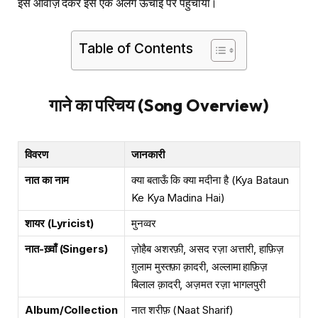
इसे आवाज़ देकर इसे एक अलग ऊँचाई पर पहुँचाया।
Table of Contents
गाने का परिचय (Song Overview)
विवरण
जानकारी
नात का नाम
क्या बताऊँ कि क्या मदीना है (Kya Bataun
Ke Kya Madina Hai)
शायर (Lyricist)
मुनव्वर
नात-ख़्वाँ (Singers)
ज़ोहैब अशरफ़ी, असद रज़ा अत्तारी, हाफ़िज़
ग़ुलाम मुस्तफ़ा क़ादरी, अल्लामा हाफ़िज़
बिलाल क़ादरी, अज़मत रज़ा भागलपुरी
Album/Collection
नात शरीफ़ (Naat Sharif)