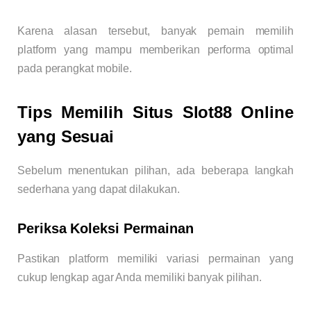
Karena alasan tersebut, banyak pemain memilih
platform yang mampu memberikan performa optimal
pada perangkat mobile.
Tips Memilih Situs Slot88 Online
yang Sesuai
Sebelum menentukan pilihan, ada beberapa langkah
sederhana yang dapat dilakukan.
Periksa Koleksi Permainan
Pastikan platform memiliki variasi permainan yang
cukup lengkap agar Anda memiliki banyak pilihan.