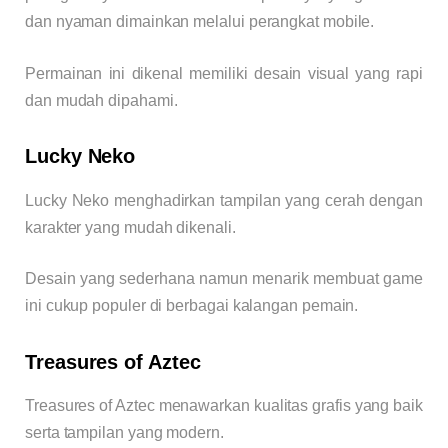
dan nyaman dimainkan melalui perangkat mobile.
Permainan ini dikenal memiliki desain visual yang rapi
dan mudah dipahami.
Lucky Neko
Lucky Neko menghadirkan tampilan yang cerah dengan
karakter yang mudah dikenali.
Desain yang sederhana namun menarik membuat game
ini cukup populer di berbagai kalangan pemain.
Treasures of Aztec
Treasures of Aztec menawarkan kualitas grafis yang baik
serta tampilan yang modern.