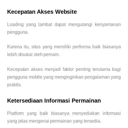
Kecepatan Akses Website
Loading yang lambat dapat mengurangi kenyamanan
pengguna.
Karena itu, situs yang memiliki performa baik biasanya
lebih disukai oleh pemain.
Kecepatan akses menjadi faktor penting terutama bagi
pengguna mobile yang menginginkan pengalaman yang
praktis.
Ketersediaan Informasi Permainan
Platform yang baik biasanya menyediakan informasi
yang jelas mengenai permainan yang tersedia.