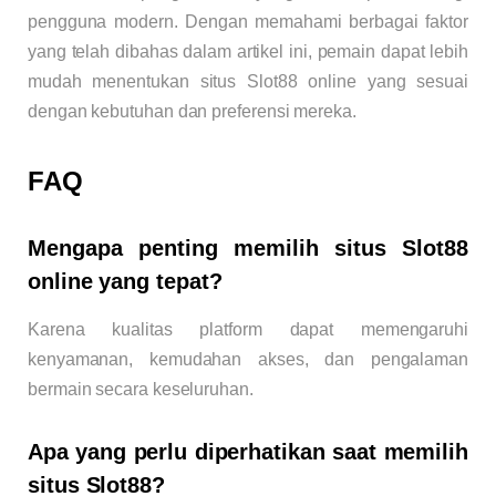
pengguna modern. Dengan memahami berbagai faktor
yang telah dibahas dalam artikel ini, pemain dapat lebih
mudah menentukan situs Slot88 online yang sesuai
dengan kebutuhan dan preferensi mereka.
FAQ
Mengapa penting memilih situs Slot88
online yang tepat?
Karena kualitas platform dapat memengaruhi
kenyamanan, kemudahan akses, dan pengalaman
bermain secara keseluruhan.
Apa yang perlu diperhatikan saat memilih
situs Slot88?