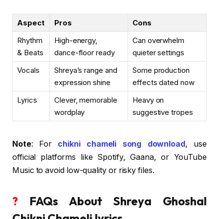
Aspect
Pros
Cons
Rhythm
High-energy,
Can overwhelm
& Beats
dance-floor ready
quieter settings
Vocals
Shreya’s range and
Some production
expression shine
effects dated now
Lyrics
Clever, memorable
Heavy on
wordplay
suggestive tropes
Note
: For
chikni chameli song download
, use
official platforms like Spotify, Gaana, or YouTube
Music to avoid low-quality or risky files.
?
FAQs About Shreya Ghoshal
Chikni Chameli lyrics