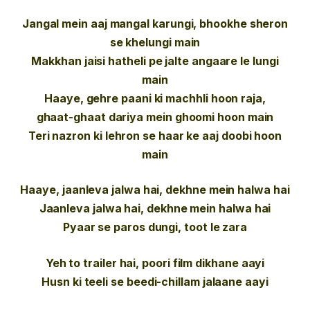
Jangal mein aaj mangal karungi, bhookhe sheron
se khelungi main
Makkhan jaisi hatheli pe jalte angaare le lungi
main
Haaye, gehre paani ki machhli hoon raja,
ghaat-ghaat dariya mein ghoomi hoon main
Teri nazron ki lehron se haar ke aaj doobi hoon
main
Haaye, jaanleva jalwa hai, dekhne mein halwa hai
Jaanleva jalwa hai, dekhne mein halwa hai
Pyaar se paros dungi, toot le zara
Yeh to trailer hai, poori film dikhane aayi
Husn ki teeli se beedi-chillam jalaane aayi