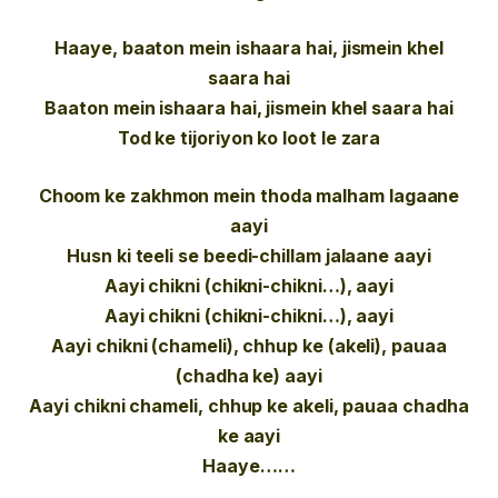
Haaye, baaton mein ishaara hai, jismein khel
saara hai
Baaton mein ishaara hai, jismein khel saara hai
Tod ke tijoriyon ko loot le zara
Choom ke zakhmon mein thoda malham lagaane
aayi
Husn ki teeli se beedi-chillam jalaane aayi
Aayi chikni (chikni-chikni…), aayi
Aayi chikni (chikni-chikni…), aayi
Aayi chikni (chameli), chhup ke (akeli), pauaa
(chadha ke) aayi
Aayi chikni chameli, chhup ke akeli, pauaa chadha
ke aayi
Haaye……