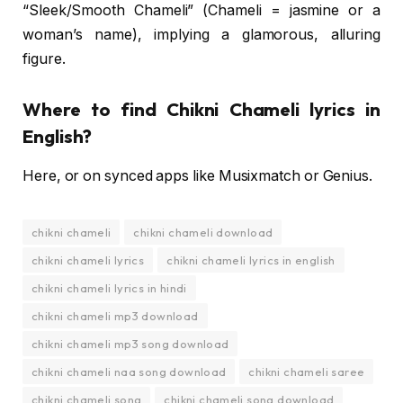
“Sleek/Smooth Chameli” (Chameli = jasmine or a
woman’s name), implying a glamorous, alluring
figure.
Where to find Chikni Chameli lyrics in
English?
Here, or on synced apps like Musixmatch or Genius.
chikni chameli
chikni chameli download
chikni chameli lyrics
chikni chameli lyrics in english
chikni chameli lyrics in hindi
chikni chameli mp3 download
chikni chameli mp3 song download
chikni chameli naa song download
chikni chameli saree
chikni chameli song
chikni chameli song download