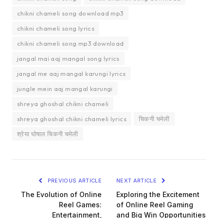
chikni chameli song download mp3
chikni chameli song lyrics
chikni chameli song mp3 download
jangal mai aaj mangal song lyrics
jangal me aaj mangal karungi lyrics
jungle mein aaj mangal karungi
shreya ghoshal chikni chameli
shreya ghoshal chikni chameli lyrics
चिकनी चमेली
श्रेया घोषाल चिकनी चमेली
PREVIOUS ARTICLE
NEXT ARTICLE
The Evolution of Online
Exploring the Excitement
Reel Games:
of Online Reel Gaming
Entertainment,
and Big Win Opportunities