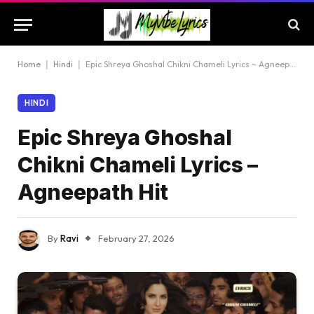
Home
|
Hindi
|
Epic Shreya Ghoshal Chikni Chameli Lyrics – Agneepath Hit
HINDI
Epic Shreya Ghoshal
Chikni Chameli Lyrics –
Agneepath Hit
By
Ravi
February 27, 2026