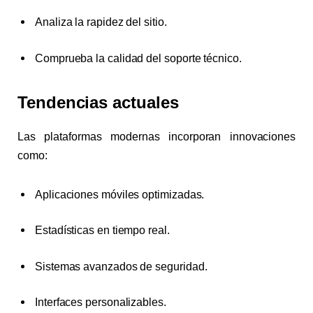
Analiza la rapidez del sitio.
Comprueba la calidad del soporte técnico.
Tendencias actuales
Las plataformas modernas incorporan innovaciones
como:
Aplicaciones móviles optimizadas.
Estadísticas en tiempo real.
Sistemas avanzados de seguridad.
Interfaces personalizables.