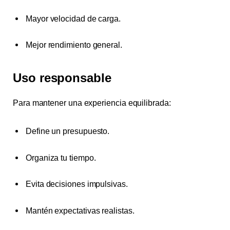
Mayor velocidad de carga.
Mejor rendimiento general.
Uso responsable
Para mantener una experiencia equilibrada:
Define un presupuesto.
Organiza tu tiempo.
Evita decisiones impulsivas.
Mantén expectativas realistas.