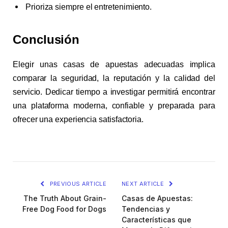
Prioriza siempre el entretenimiento.
Conclusión
Elegir unas casas de apuestas adecuadas implica
comparar la seguridad, la reputación y la calidad del
servicio. Dedicar tiempo a investigar permitirá encontrar
una plataforma moderna, confiable y preparada para
ofrecer una experiencia satisfactoria.
PREVIOUS ARTICLE
NEXT ARTICLE
The Truth About Grain-
Casas de Apuestas:
Free Dog Food for Dogs
Tendencias y
Características que