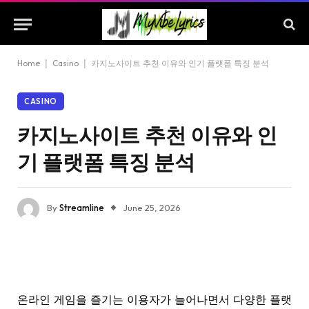
Home
|
Casino
|
카지노사이트 추천 이유와 인기 플랫폼 특징 분석
CASINO
카지노사이트 추천 이유와 인
기 플랫폼 특징 분석
By
Streamline
June 25, 2026
온라인 게임을 즐기는 이용자가 늘어나면서 다양한 플랫