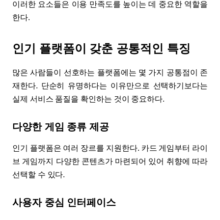
이러한 요소들은 이용 만족도를 높이는 데 중요한 역할을
한다.
인기 플랫폼이 갖춘 공통적인 특징
많은 사람들이 선호하는 플랫폼에는 몇 가지 공통점이 존
재한다. 단순히 유명하다는 이유만으로 선택하기보다는
실제 서비스 품질을 확인하는 것이 중요하다.
다양한 게임 종류 제공
인기 플랫폼은 여러 장르를 지원한다. 카드 게임부터 라이
브 게임까지 다양한 콘텐츠가 마련되어 있어 취향에 따라
선택할 수 있다.
사용자 중심 인터페이스