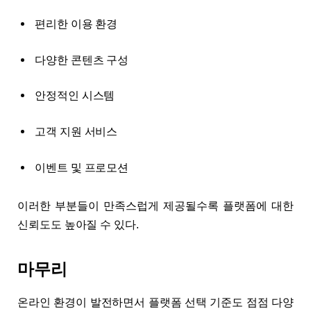
편리한 이용 환경
다양한 콘텐츠 구성
안정적인 시스템
고객 지원 서비스
이벤트 및 프로모션
이러한 부분들이 만족스럽게 제공될수록 플랫폼에 대한
신뢰도도 높아질 수 있다.
마무리
온라인 환경이 발전하면서 플랫폼 선택 기준도 점점 다양